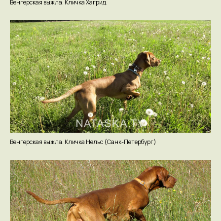
Венгерская выжла. Кличка Хагрид.
Контакты
Венгерская выжла. Кличка Нельс (Санк-Петербург)
Телефон:
+7 (985) 200 40 40
E-mail:
nataska.tv@mail.ru