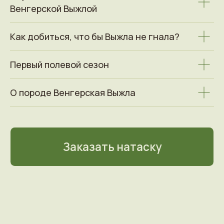
Венгерской Выжлой
Условия и цены
Как добиться, что бы Выжла не гнала?
по натаске легавых
Первый полевой сезон
собак
О породе Венгерская Выжла
Начало сезона натаски
В 2026 году — c 10 апреля
Окончание сезона натаски
В 2026 году — 12 октября.
Срок натаски
Пять недель.