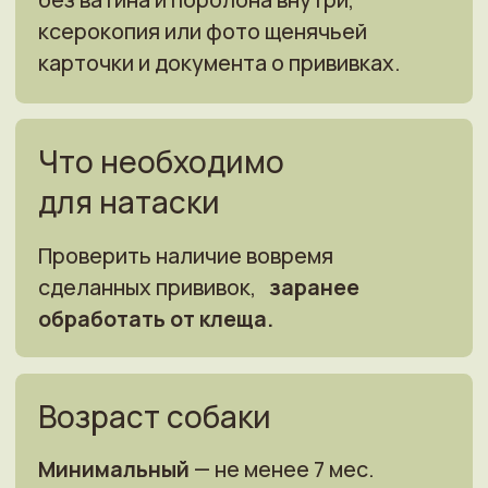
хозяина, и сдаётся хозяину.
Пожелания
Знание собакой ключевых команд
«Лежать», «Стоять», «Вперёд», —
позволит больше внимания уделить
работе по птице. В жаркую погоду,
собака принимается и сдаётся после
курса натаски, в утренние часы.
Порядок оплаты услуг,
и стоимость натаски
полный курс: 85 тыс. руб.