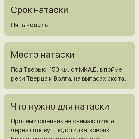
обработать от клеща.
Возраст собаки
Минимальный
— не менее 7 мес.
Желательный
максимальный
возраст
до 2-х лет.
Питание собаки
Ваш корм сухой —
мешок не менее
18 кг, не вызывающий аллергию
и диарею у Вашего питомца.
Либо купим сами — (корм GRANDORF,
СИРИУС, ЗООМЕНЮ).
Ограничения
Легавая принимается в натаску у