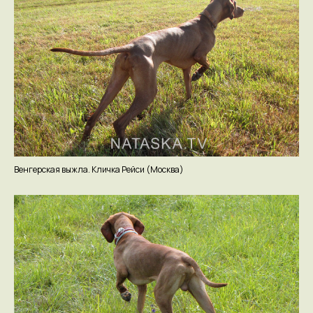
Нажимая на кнопку я соглашаюсь с
Политикой
обработки персональных данных
Отправить
Политика обработки персональных данных
Смирнов Сергей Олегович
ИНН 694300035051
Сделано в
brainmarket
Венгерская выжла. Кличка Рейси (Москва)