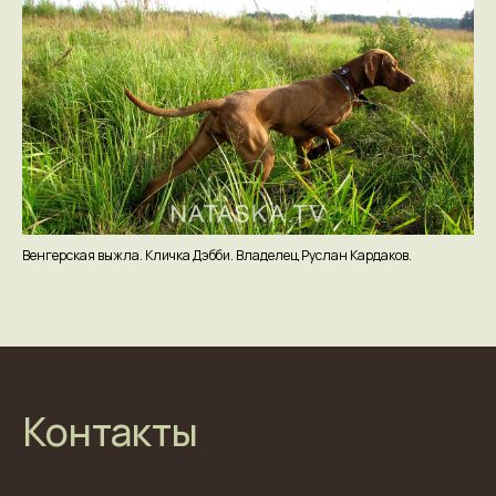
Венгерская выжла. Кличка Дэбби. Владелец Руслан Кардаков.