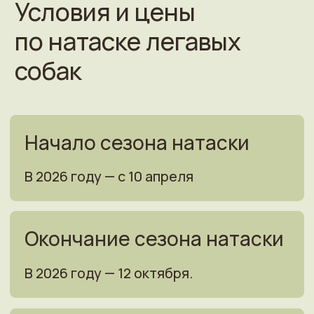
Место натаски
Под Тверью, 150 км. от МКАД, в пойме
реки Тверца и Волга, на выпасах скота.
Что нужно для натаски
Прочный ошейник не снимающийся
через голову, подстилка-коврик
без ватина и поролона внутри,
ксерокопия или фото щенячьей
карточки и документа о прививках.
Что необходимо
для натаски
Проверить наличие вовремя
сделанных прививок,
заранее