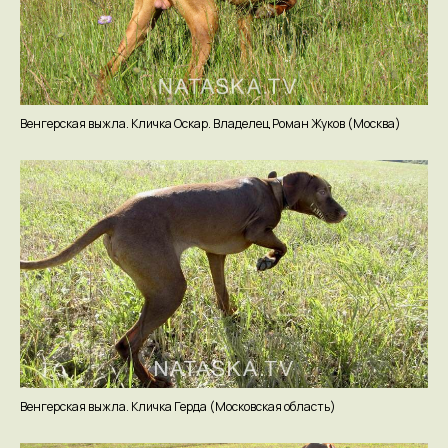
Адрес:
Тверская обл., Калининский р-н,
Заволжское с/п, дер. Дмитровское
Мессенджеры:
Венгерская выжла. Кличка Оскар. Владелец Роман Жуков (Москва)
Есть вопросы
по натаске?
Оставьте свои контактные данные
и мы вам перезвоним
Венгерская выжла. Кличка Герда (Московская область)
+7